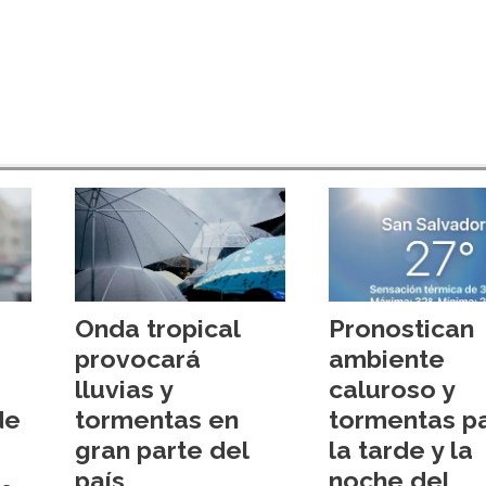
Onda tropical
Pronostican
provocará
ambiente
lluvias y
caluroso y
de
tormentas en
tormentas p
gran parte del
la tarde y la
país
noche del