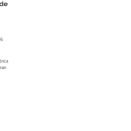
 de
26
á
trica
gran