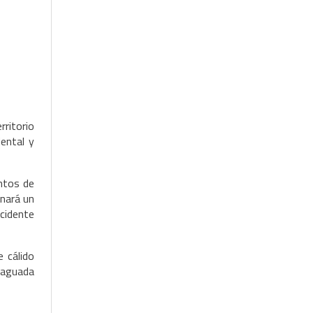
rritorio
ental y
ntos de
inará un
ccidente
 cálido
 vaguada